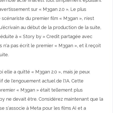
terrible acte final est tout simplement épuisant
'avertissement sur « M3gan 2.0 ». Le plus
e scénariste du premier film « M3gan », n'est
u'écrivain au début de la production de la suite,
é réduite à « Story by » Credit partagée avec
n'a pas écrit le premier « M3gan », et il reçoit
uite.
 elle a quitté « M3gan 2.0 », mais je peux
if de l'engouement actuel de l'IA. Cette
 premier « M3gan » était tellement plus
mpy ne devait être. Considérez maintenant que la
e s'associe à Meta pour les films AI et a