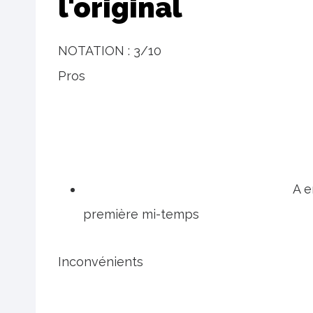
l'original
NOTATION :
3/10
Pros
A e
première mi-temps
Inconvénients