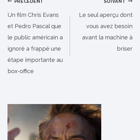
Navigation
PRÉCÉDENT
SUIVANT
de
Un film Chris Evans
Le seul aperçu dont
et Pedro Pascal que
vous avez besoin
l’article
le public américain a
avant la machine à
ignoré a frappé une
briser
étape importante au
box-office