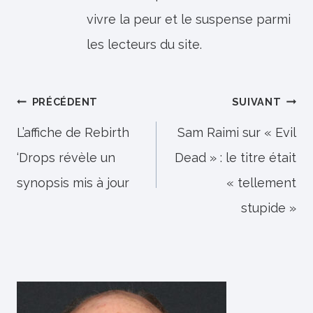
vivre la peur et le suspense parmi
les lecteurs du site.
Navigation
PRÉCÉDENT
SUIVANT
de
L’affiche de Rebirth
Sam Raimi sur « Evil
‘Drops révèle un
Dead » : le titre était
l’article
synopsis mis à jour
« tellement
stupide »