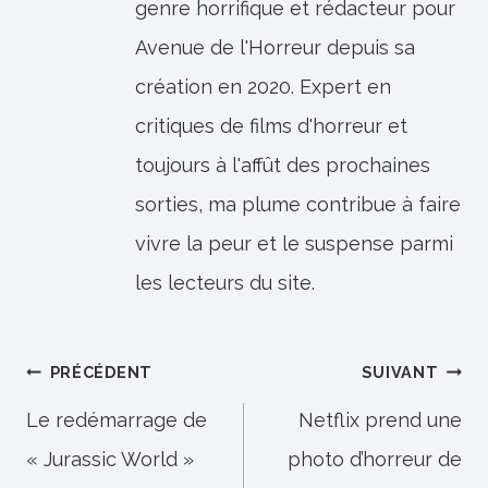
genre horrifique et rédacteur pour
Avenue de l'Horreur depuis sa
création en 2020. Expert en
critiques de films d'horreur et
toujours à l'affût des prochaines
sorties, ma plume contribue à faire
vivre la peur et le suspense parmi
les lecteurs du site.
Navigation
PRÉCÉDENT
SUIVANT
de
Le redémarrage de
Netflix prend une
« Jurassic World »
photo d’horreur de
l’article