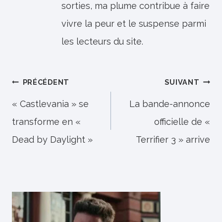
sorties, ma plume contribue à faire
vivre la peur et le suspense parmi
les lecteurs du site.
Navigation
PRÉCÉDENT
SUIVANT
de
« Castlevania » se
La bande-annonce
transforme en «
officielle de «
l’article
Dead by Daylight »
Terrifier 3 » arrive