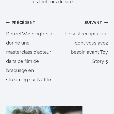
les lecteurs du site.
Navigation
PRÉCÉDENT
SUIVANT
de
Denzel Washington a
Le seul récapitulatif
donné une
dont vous avez
l’article
masterclass d'acteur
besoin avant Toy
dans ce film de
Story 5
braquage en
streaming sur Netflix