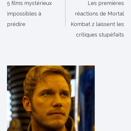
de
5 films mystérieux
Les premières
impossibles à
réactions de Mortal
l’article
prédire
Kombat 2 laissent les
critiques stupéfaits