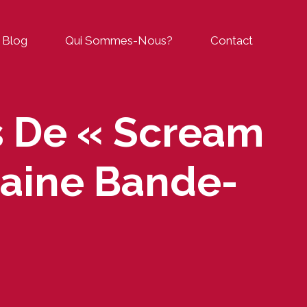
Blog
Qui Sommes-Nous?
Contact
s De « Scream
haine Bande-