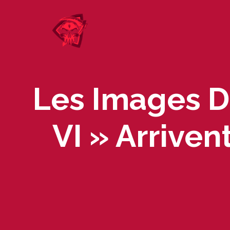
Skip
to
content
Les Images D
VI » Arrive