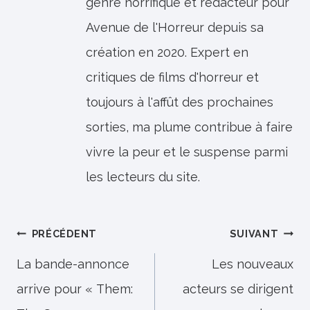
genre horrifique et rédacteur pour
Avenue de l'Horreur depuis sa
création en 2020. Expert en
critiques de films d'horreur et
toujours à l'affût des prochaines
sorties, ma plume contribue à faire
vivre la peur et le suspense parmi
les lecteurs du site.
Navigation
PRÉCÉDENT
SUIVANT
de
La bande-annonce
Les nouveaux
arrive pour « Them:
acteurs se dirigent
l’article