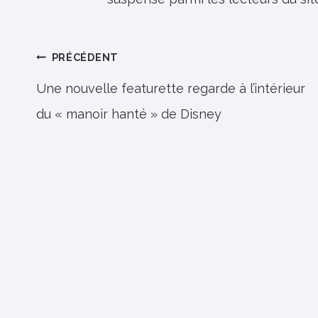
Navigation
PRÉCÉDENT
de
Une nouvelle featurette regarde à l’intérieur
du « manoir hanté » de Disney
l’article