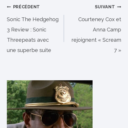
Navigation
PRÉCÉDENT
SUIVANT
de
Sonic The Hedgehog
Courteney Cox et
3 Review : Sonic
Anna Camp
l’article
Threepeats avec
rejoignent « Scream
une superbe suite
7 »