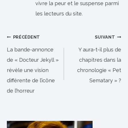
vivre la peur et le suspense parmi
les lecteurs du site.
Navigation
PRÉCÉDENT
SUIVANT
de
La bande-annonce
Y aura-t-il plus de
de « Docteur Jekyll »
chapitres dans la
l’article
révèle une vision
chronologie « Pet
différente de l’icône
Sematary » ?
de l’horreur