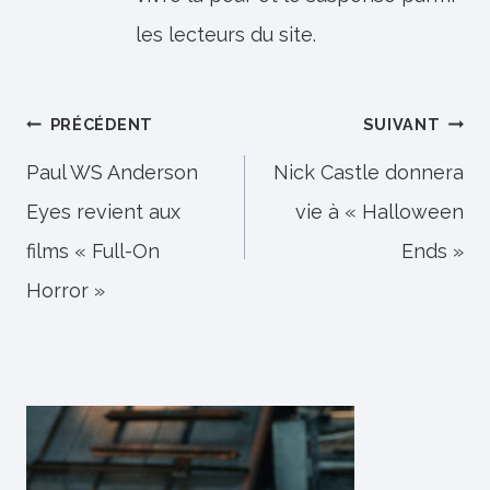
les lecteurs du site.
Navigation
PRÉCÉDENT
SUIVANT
de
Paul WS Anderson
Nick Castle donnera
Eyes revient aux
vie à « Halloween
l’article
films « Full-On
Ends »
Horror »