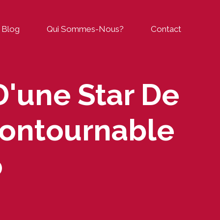
Blog
Qui Sommes-Nous?
Contact
 D'une Star De
contournable
o