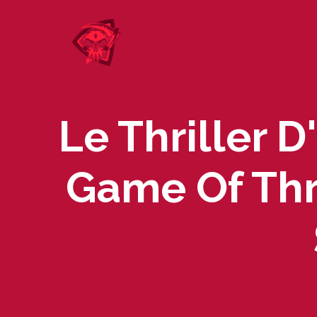
Skip
to
content
Le Thriller D
Game Of Thr