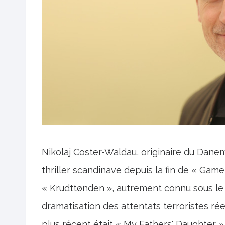
Nikolaj Coster-Waldau, originaire du Danema
thriller scandinave depuis la fin de « Game 
« Krudttønden », autrement connu sous le
dramatisation des attentats terroristes ré
plus récent était « My Fathers' Daughter »