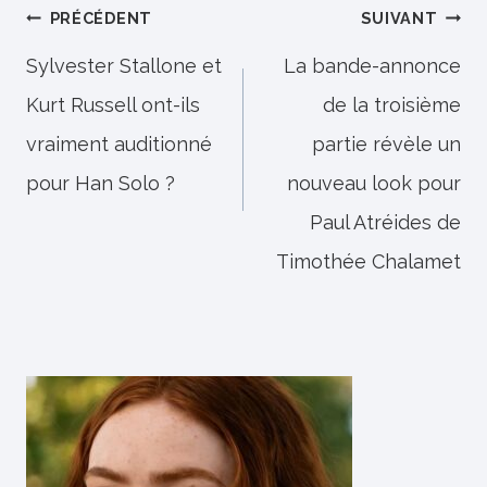
Navigation
PRÉCÉDENT
SUIVANT
de
Sylvester Stallone et
La bande-annonce
Kurt Russell ont-ils
de la troisième
l’article
vraiment auditionné
partie révèle un
pour Han Solo ?
nouveau look pour
Paul Atréides de
Timothée Chalamet