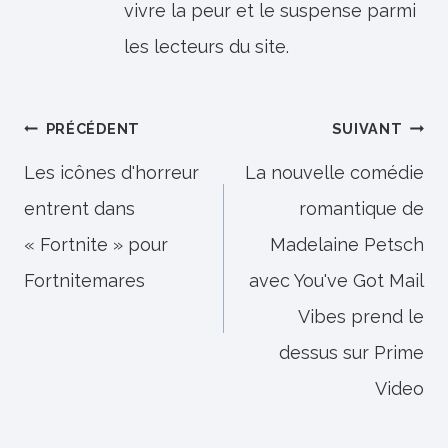
vivre la peur et le suspense parmi
les lecteurs du site.
Navigation
PRÉCÉDENT
SUIVANT
de
Les icônes d'horreur
La nouvelle comédie
entrent dans
romantique de
l’article
« Fortnite » pour
Madelaine Petsch
Fortnitemares
avec You've Got Mail
Vibes prend le
dessus sur Prime
Video