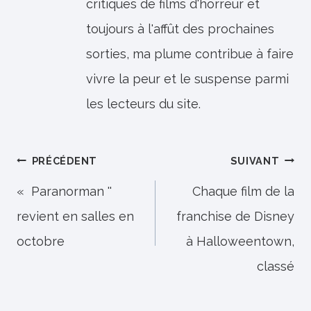
critiques de films d'horreur et
toujours à l'affût des prochaines
sorties, ma plume contribue à faire
vivre la peur et le suspense parmi
les lecteurs du site.
Navigation
PRÉCÉDENT
SUIVANT
de
« Paranorman ''
Chaque film de la
revient en salles en
franchise de Disney
l’article
octobre
à Halloweentown,
classé