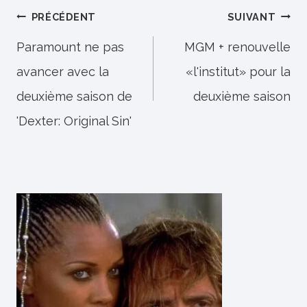
Navigation
PRÉCÉDENT
SUIVANT
de
Paramount ne pas
MGM + renouvelle
avancer avec la
«l'institut» pour la
l’article
deuxième saison de
deuxième saison
'Dexter: Original Sin'