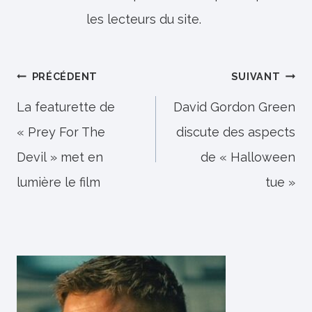
les lecteurs du site.
Navigation
PRÉCÉDENT
SUIVANT
de
La featurette de
David Gordon Green
« Prey For The
discute des aspects
l’article
Devil » met en
de « Halloween
lumière le film
tue »