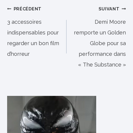
Navigation
PRÉCÉDENT
SUIVANT
de
3 accessoires
Demi Moore
indispensables pour
remporte un Golden
l’article
regarder un bon film
Globe pour sa
d’horreur
performance dans
« The Substance »