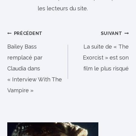
les lecteurs du site.
Navigation
PRÉCÉDENT
SUIVANT
de
Bailey Bass
La suite de « The
remplacé par
Exorcist » est son
l’article
Claudia dans
film le plus risqué
« Interview With The
Vampire »