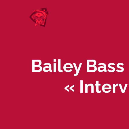
Skip
to
content
Bailey Bass
« Inter