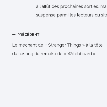
à l'affût des prochaines sorties, ma
suspense parmi les lecteurs du sit
Navigation
PRÉCÉDENT
de
Le méchant de « Stranger Things » à la tête
du casting du remake de « Witchboard »
l’article