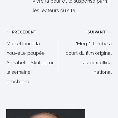
vivre la peur et le suspense parmi
les lecteurs du site.
Navigation
PRÉCÉDENT
SUIVANT
de
Mattel lance la
‘Meg 2’ tombe à
nouvelle poupée
court du film original
l’article
Annabelle Skullector
au box-office
la semaine
national
prochaine