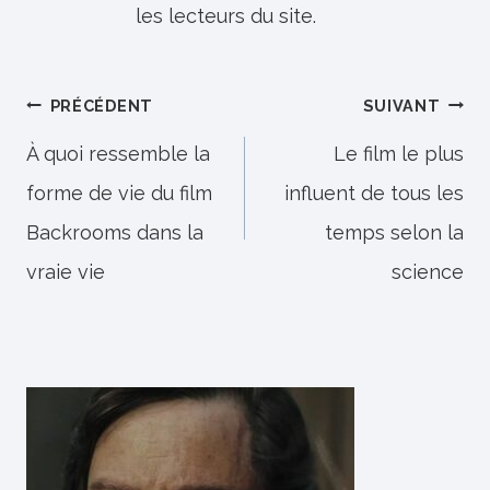
les lecteurs du site.
Navigation
PRÉCÉDENT
SUIVANT
de
À quoi ressemble la
Le film le plus
forme de vie du film
influent de tous les
l’article
Backrooms dans la
temps selon la
vraie vie
science