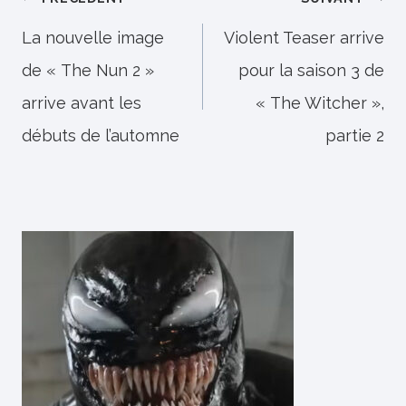
Navigation
de
La nouvelle image
Violent Teaser arrive
de « The Nun 2 »
pour la saison 3 de
l’article
arrive avant les
« The Witcher »,
débuts de l’automne
partie 2