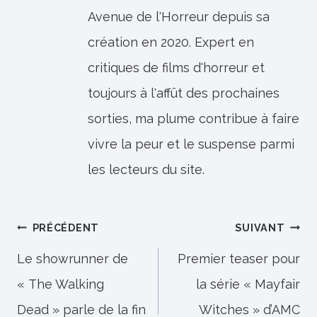
Avenue de l'Horreur depuis sa
création en 2020. Expert en
critiques de films d'horreur et
toujours à l'affût des prochaines
sorties, ma plume contribue à faire
vivre la peur et le suspense parmi
les lecteurs du site.
Navigation
PRÉCÉDENT
SUIVANT
de
Le showrunner de
Premier teaser pour
« The Walking
la série « Mayfair
l’article
Dead » parle de la fin
Witches » d’AMC