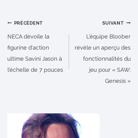
Navigation
PRÉCÉDENT
SUIVANT
de
NECA dévoile la
L'équipe Bloober
figurine d'action
révèle un aperçu des
l’article
ultime Savini Jason à
fonctionnalités du
l'échelle de 7 pouces
jeu pour « SAW:
Genesis »