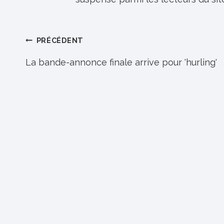
Navigation
PRÉCÉDENT
de
La bande-annonce finale arrive pour 'hurling'
l’article