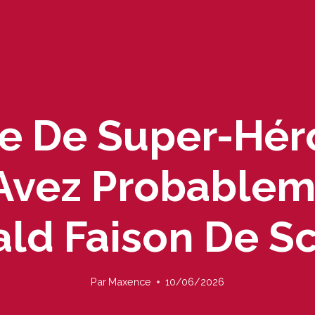
te De Super-Hér
Avez Probablem
ld Faison De S
Par
Maxence
10/06/2026