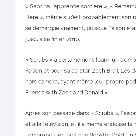
« Sabrina l'apprentie sorcière », « Rememb
Here », même si c'est probablement son rô
se démarque vraiment, puisque Faison était
jusqu'à sa fin en 2010.
« Scrubs » a certainement fourni un trempli
Faison et pour sa co-star, Zach Braff. Le
hors caméra, ayant même leur propre podc
Friends with Zach and Donald ».
Après son passage dans « Scrubs », Faiso
et à la télévision, et il a même endossé l
Tomorrow » en tant que Booster Gold, un 