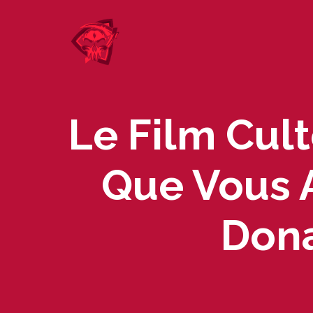
Skip
to
content
Le Film Cul
Que Vous 
Dona