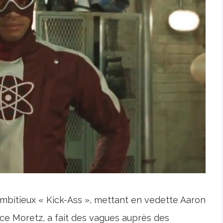
 ambitieux « Kick-Ass », mettant en vedette Aaron
ce Moretz, a fait des vagues auprès des