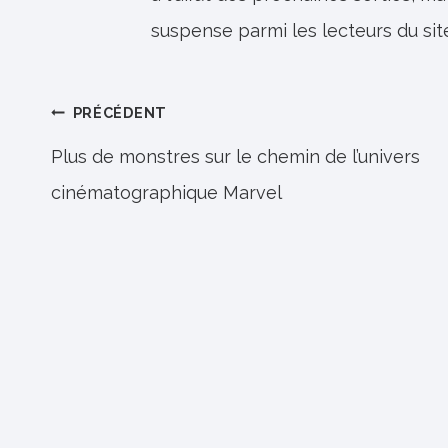
suspense parmi les lecteurs du sit
Navigation
PRÉCÉDENT
de
Plus de monstres sur le chemin de l’univers
cinématographique Marvel
l’article