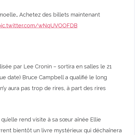
 moelle… Achetez des billets maintenant
pic.twitter.com/wNqUVOOFDB
isée par Lee Cronin – sortira en salles le 21
gue date) Bruce Campbell a qualifié le long
n’y aura pas trop de rires, à part des rires
s qu’elle rend visite à sa sœur aînée Ellie
vrent bientôt un livre mystérieux qui déchaînera