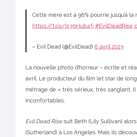
Cette mère est à 96% pourrie jusqu’à la
https://t.co/Is39Hub4fj
#EvilDeadRise
– Evil Dead (@EvilDead)
6 avril 2023
La nouvelle photo d’horreur – écrite et réal
avril. Le producteur du film (et star de lon
métrage de « très sérieux, très sanglant. Il 
inconfortables.
Evil Dead Rise
suit Beth (Lily Sullivan) alor
(Sutherland) à Los Angeles. Mais ils décou