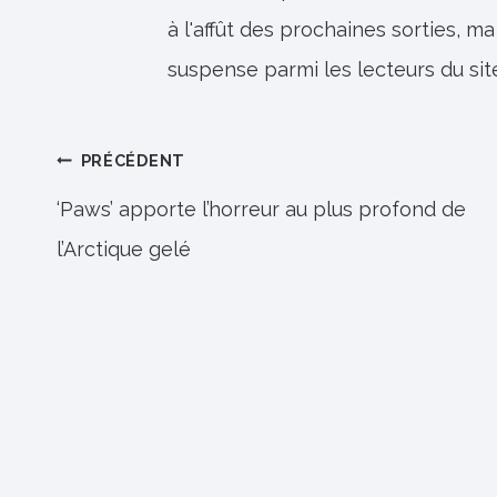
à l'affût des prochaines sorties, ma
suspense parmi les lecteurs du sit
Navigation
PRÉCÉDENT
de
‘Paws’ apporte l’horreur au plus profond de
l’Arctique gelé
l’article