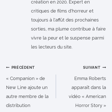
création en 2020. Expert en
critiques de films d'horreur et
toujours à l'affût des prochaines
sorties, ma plume contribue à faire
vivre la peur et le suspense parmi
les lecteurs du site.
Navigation
PRÉCÉDENT
SUIVANT
de
« Companion » de
Emma Roberts
New Line ajoute un
apparaît dans la
l’article
autre membre de la
vidéo « American
distribution
Horror Story »