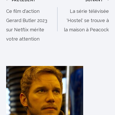
Navigation
de
Ce film d'action
La série télévisée
Gerard Butler 2023
'Hostel' se trouve à
l’article
sur Netflix mérite
la maison à Peacock
votre attention