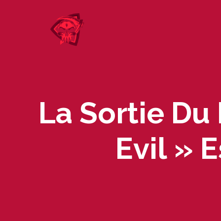
Skip
to
content
La Sortie D
Evil » 