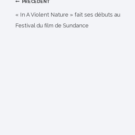
Navigation
PRÉCÉDENT
de
« In A Violent Nature » fait ses débuts au
Festival du film de Sundance
l’article