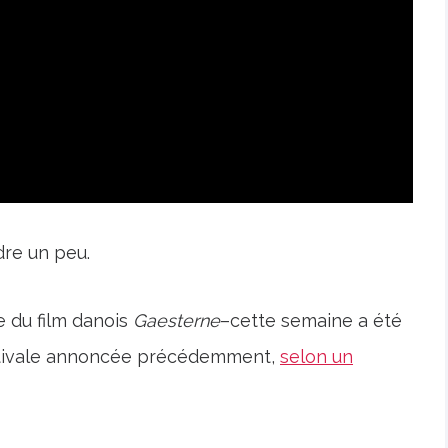
re un peu.
 du film danois
Gaesterne
–cette semaine a été
estivale annoncée précédemment,
selon un