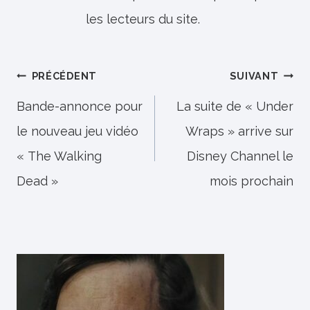
les lecteurs du site.
Navigation
PRÉCÉDENT
SUIVANT
de
Bande-annonce pour
La suite de « Under
le nouveau jeu vidéo
Wraps » arrive sur
l’article
« The Walking
Disney Channel le
Dead »
mois prochain