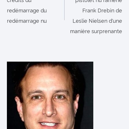
crédits du
pistolet nu ramène
l’article
redémarrage du
Frank Drebin de
redémarrage nu
Leslie Nielsen d'une
manière surprenante