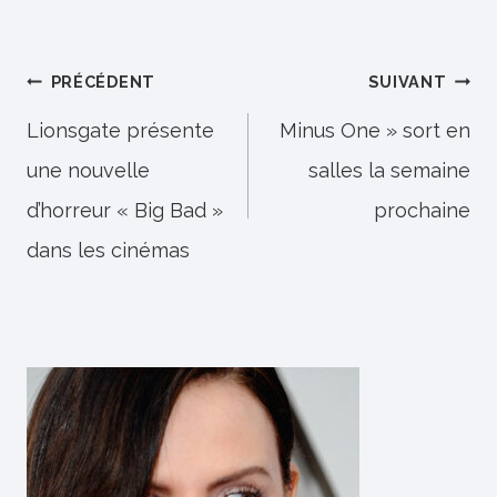
Navigation
PRÉCÉDENT
SUIVANT
de
Lionsgate présente
Minus One » sort en
une nouvelle
salles la semaine
l’article
d’horreur « Big Bad »
prochaine
dans les cinémas