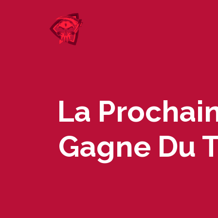
Skip
to
content
La Prochain
Gagne Du Te