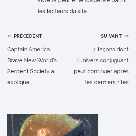
vivre la peur et le suspense parmi
les lecteurs du site.
Navigation
PRÉCÉDENT
SUIVANT
de
Captain America:
4 façons dont
Brave New World's
l'univers conjuguant
l’article
Serpent Society a
peut continuer après
expliqué
les derniers rites