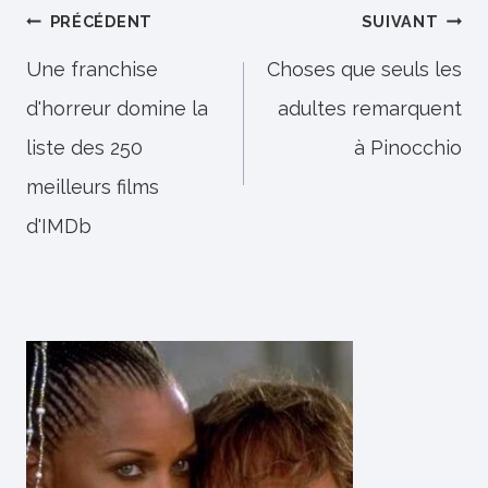
Navigation
PRÉCÉDENT
SUIVANT
de
Une franchise
Choses que seuls les
d'horreur domine la
adultes remarquent
l’article
liste des 250
à Pinocchio
meilleurs films
d'IMDb