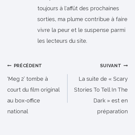
toujours à l'affût des prochaines
sorties, ma plume contribue à faire
vivre la peur et le suspense parmi
les lecteurs du site.
Navigation
PRÉCÉDENT
SUIVANT
de
‘Meg 2’ tombe à
La suite de « Scary
court du film original
Stories To Tell In The
l’article
au box-office
Dark » est en
national
préparation