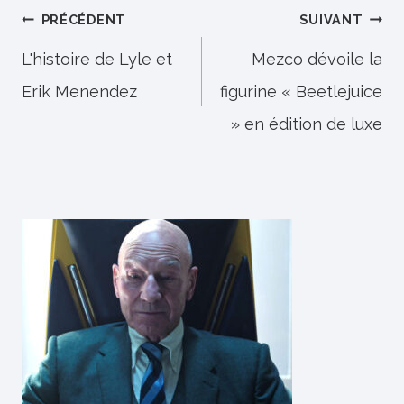
Navigation
PRÉCÉDENT
SUIVANT
de
L'histoire de Lyle et
Mezco dévoile la
Erik Menendez
figurine « Beetlejuice
l’article
» en édition de luxe