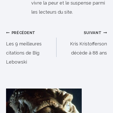
vivre la peur et le suspense parmi
les lecteurs du site.
Navigation
PRÉCÉDENT
SUIVANT
de
Les 9 meilleures
Kris Kristofferson
citations de Big
décède à 88 ans
l’article
Lebowski