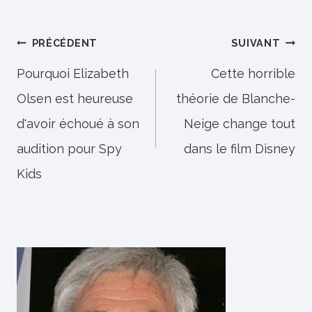
Navigation
PRÉCÉDENT
SUIVANT
de
Pourquoi Elizabeth
Cette horrible
Olsen est heureuse
théorie de Blanche-
l’article
d'avoir échoué à son
Neige change tout
audition pour Spy
dans le film Disney
Kids