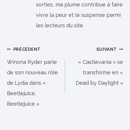
sorties, ma plume contribue à faire
vivre la peur et le suspense parmi
les lecteurs du site.
Navigation
PRÉCÉDENT
SUIVANT
de
Winona Ryder parle
« Castlevania » se
de son nouveau rôle
transforme en «
l’article
de Lydia dans «
Dead by Daylight »
Beetlejuice,
Beetlejuice »