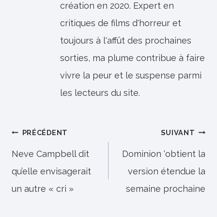
création en 2020. Expert en
critiques de films d'horreur et
toujours à l'affût des prochaines
sorties, ma plume contribue à faire
vivre la peur et le suspense parmi
les lecteurs du site.
Navigation
PRÉCÉDENT
SUIVANT
de
Neve Campbell dit
Dominion ‘obtient la
qu’elle envisagerait
version étendue la
l’article
un autre « cri »
semaine prochaine