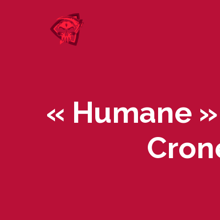
Skip
to
content
« Humane » 
Cron