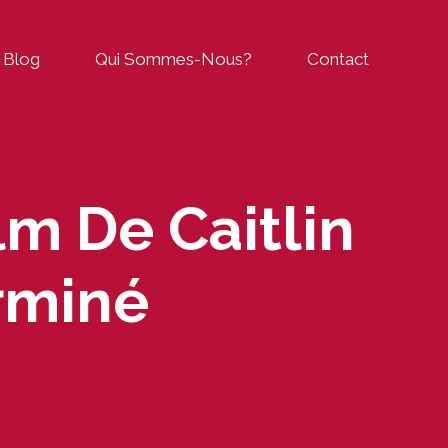
Blog
Qui Sommes-Nous?
Contact
m De Caitlin
rminé