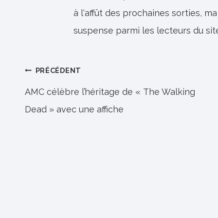
à l'affût des prochaines sorties, ma
suspense parmi les lecteurs du sit
Navigation
PRÉCÉDENT
de
AMC célèbre l’héritage de « The Walking
Dead » avec une affiche
l’article