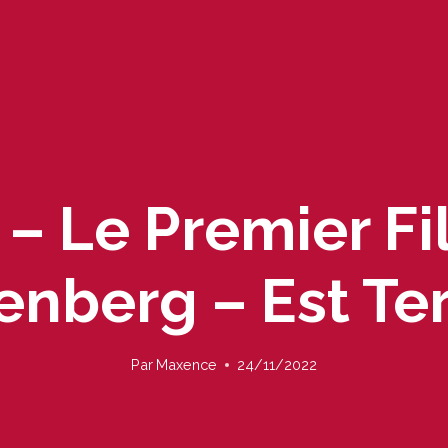
– Le Premier Fil
enberg – Est Te
Par
Maxence
24/11/2022