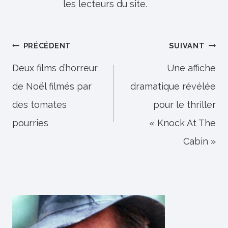
les lecteurs du site.
Navigation
PRÉCÉDENT
SUIVANT
de
Deux films d’horreur
Une affiche
de Noël filmés par
dramatique révélée
l’article
des tomates
pour le thriller
pourries
« Knock At The
Cabin »