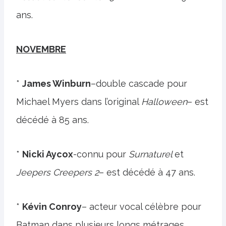
ans.
NOVEMBRE
*
James Winburn
–double cascade pour
Michael Myers dans l’original
Halloween
– est
décédé à 85 ans.
*
Nicki Aycox
-connu pour
Surnaturel
et
Jeepers Creepers 2
– est décédé à 47 ans.
*
Kévin Conroy
– acteur vocal célèbre pour
Batman dans plusieurs longs métrages