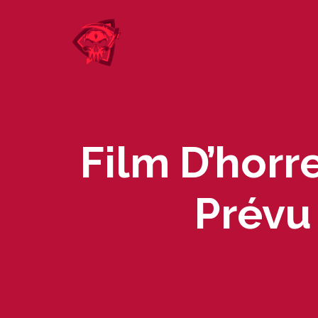
Skip
to
content
Film D’horr
Prévu