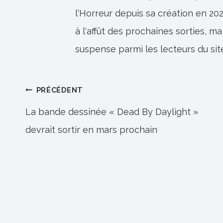
l'Horreur depuis sa création en 202
à l'affût des prochaines sorties, ma
suspense parmi les lecteurs du sit
Navigation
PRÉCÉDENT
de
La bande dessinée « Dead By Daylight »
devrait sortir en mars prochain
l’article