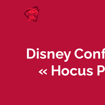
Skip
to
content
Disney Conf
« Hocus P