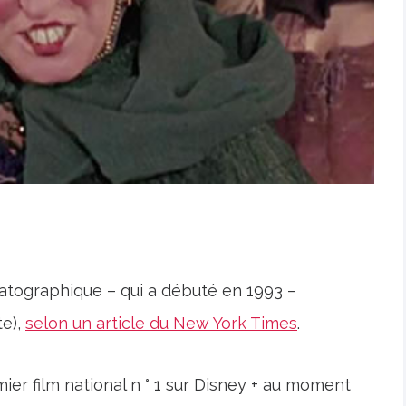
atographique – qui a débuté en 1993 –
te),
selon un article du New York Times
.
mier film national n ° 1 sur Disney + au moment